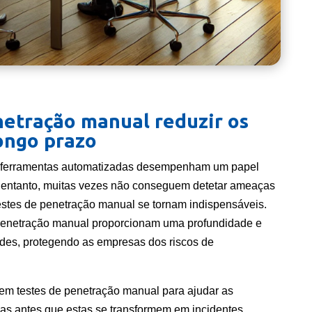
netração manual reduzir os
longo prazo
s ferramentas automatizadas desempenham um papel
No entanto, muitas vezes não conseguem detetar ameaças
testes de penetração manual se tornam indispensáveis.
e penetração manual proporcionam uma profundidade e
ades, protegendo as empresas dos riscos de
em testes de penetração manual para ajudar as
das antes que estas se transformem em incidentes