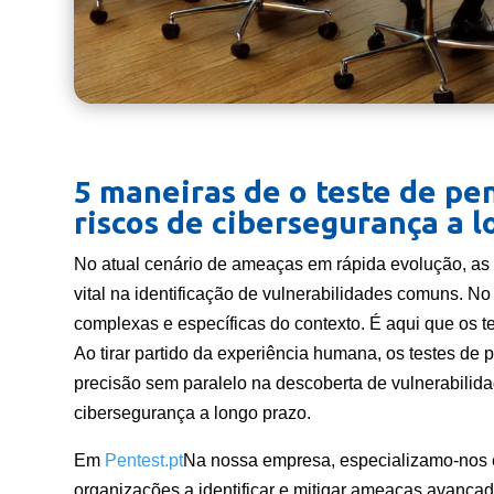
5 maneiras de o teste de pe
riscos de cibersegurança a 
No atual cenário de ameaças em rápida evolução, a
vital na identificação de vulnerabilidades comuns. 
complexas e específicas do contexto. É aqui que os 
Ao tirar partido da experiência humana, os testes d
precisão sem paralelo na descoberta de vulnerabilid
cibersegurança a longo prazo.
Em
Pentest.pt
Na nossa empresa, especializamo-nos 
organizações a identificar e mitigar ameaças avança